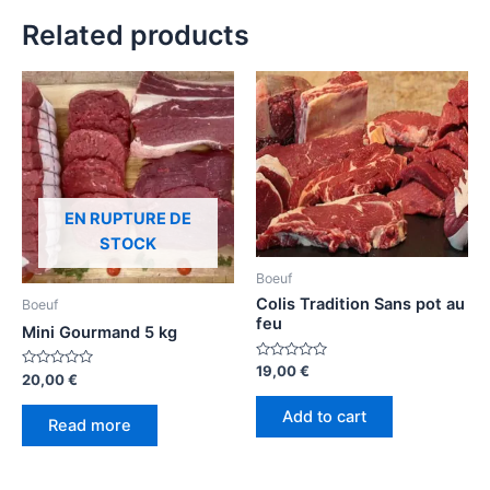
Related products
EN RUPTURE DE
STOCK
Boeuf
Colis Tradition Sans pot au
Boeuf
feu
Mini Gourmand 5 kg
Rated
19,00
€
Rated
20,00
€
0
0
out
out
of
Add to cart
of
5
Read more
5