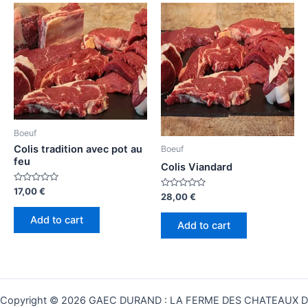
Boeuf
Colis tradition avec pot au
Boeuf
feu
Colis Viandard
Rated
17,00
€
Rated
28,00
€
0
0
out
out
of
Add to cart
of
5
Add to cart
5
Copyright © 2026 GAEC DURAND : LA FERME DES CHATEAUX D