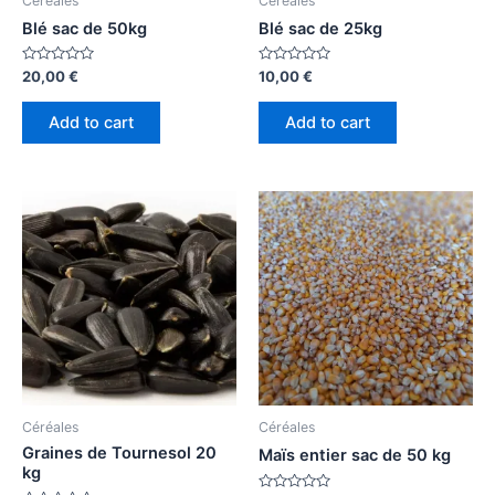
Céréales
Céréales
Blé sac de 50kg
Blé sac de 25kg
Rated
Rated
20,00
€
10,00
€
0
0
out
out
of
of
Add to cart
Add to cart
5
5
Céréales
Céréales
Graines de Tournesol 20
Maïs entier sac de 50 kg
kg