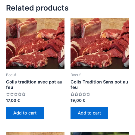
Related products
Boeuf
Boeuf
Colis tradition avec pot au
Colis Tradition Sans pot au
feu
feu
Rated
Rated
17,00
€
19,00
€
0
0
out
out
of
of
Add to cart
Add to cart
5
5