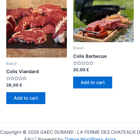
Boeuf
Colis Barbecue
Boeuf
Rated
20,00
€
Colis Viandard
0
out
of
Add to cart
5
Rated
28,00
€
0
out
of
Add to cart
5
Copyright © 2026 GAEC DURAND : LA FERME DES CHATEAUX D
EAU | Powered by
Thème WordPress Astra