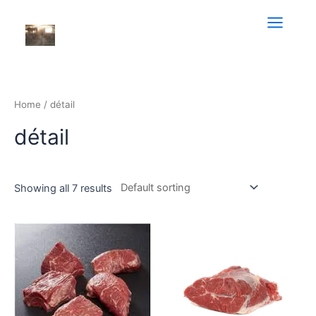
Aller
au
Main
contenu
Menu
Home
/ détail
détail
Showing all 7 results