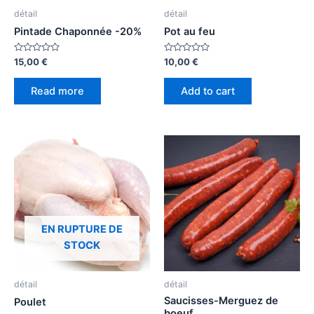
détail
détail
Pintade Chaponnée -20%
Pot au feu
Rated
Rated
15,00
€
10,00
€
0
0
out
out
of
of
Read more
Add to cart
5
5
EN RUPTURE DE
STOCK
détail
détail
Saucisses-Merguez de
Poulet
boeuf