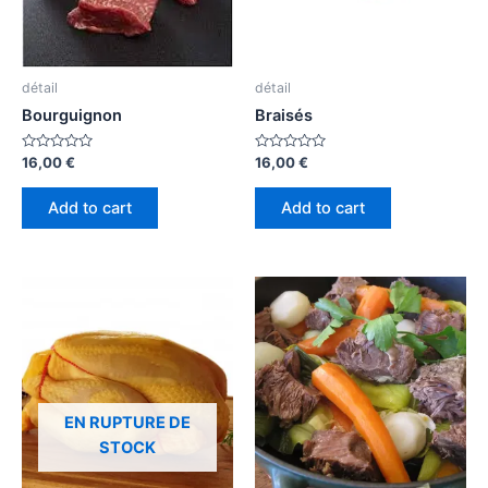
détail
détail
Bourguignon
Braisés
Rated
Rated
16,00
€
16,00
€
0
0
out
out
of
of
Add to cart
Add to cart
5
5
EN RUPTURE DE
STOCK